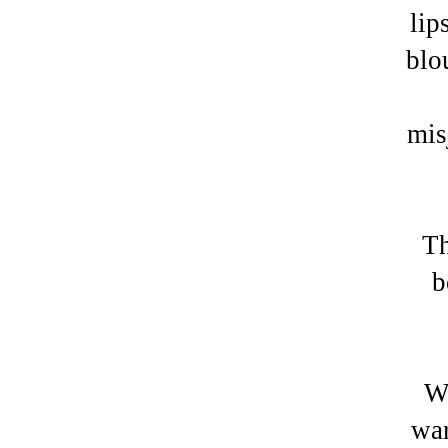
lip
blo
mis
Th
b
Wh
war