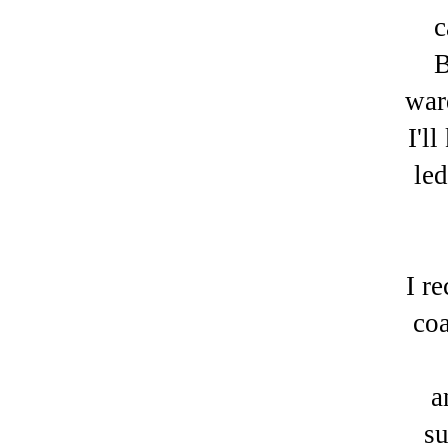
c
B
war
I'l
led
I r
coa
a
su